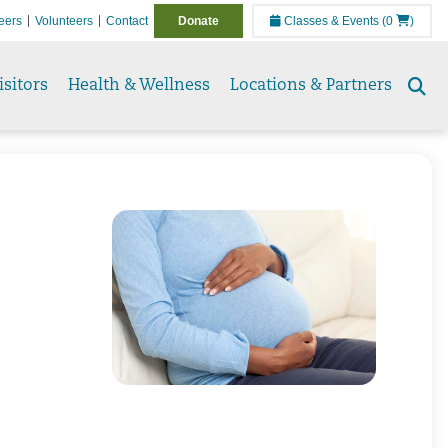
eers
Volunteers
Contact
Donate
Classes & Events
(0
)
isitors
Health & Wellness
Locations & Partners
Se
to