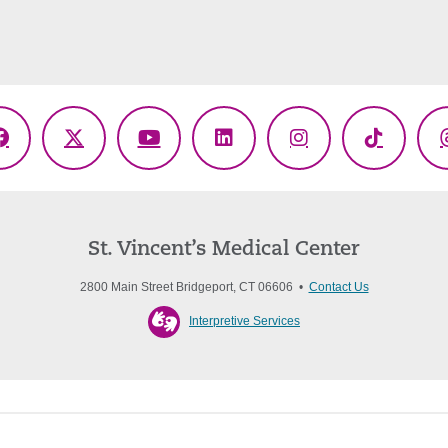
Facebook
X
YouTube
LinkedIn
Instagram
TikTok
(Twitter)
St. Vincent’s Medical Center
2800 Main Street Bridgeport, CT 06606 •
Contact Us
Interpretive Services