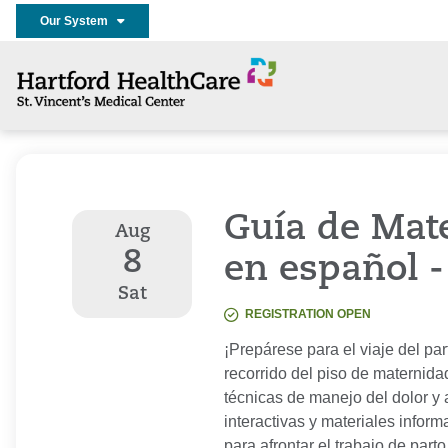
Our System
Guía de Mate
Aug
8
en español 
Sat
REGISTRATION OPEN
¡Prepárese para el viaje del pa
recorrido del piso de maternida
técnicas de manejo del dolor y 
interactivas y materiales infor
para afrontar el trabajo de part