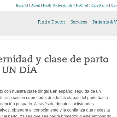
Español
About
Health Professionals
MyChart
CareGrams
Car
Find a Doctor
Services
Patients & V
rnidad y clase de parto
- UN DÍA
rto con nuestra clase dirigida en español seguida de un
d! Esta sesión cubre todo, desde las etapas del parto hasta
atención posparto. A través de debates, actividades
mativos, obtendrá el conocimiento y la confianza que necesita
o y el parto. Ya sea que sea padre primerizo o esté ampliando